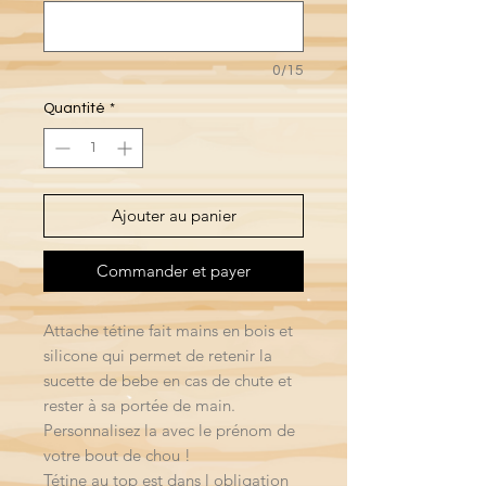
0/15
Quantité
*
Ajouter au panier
Commander et payer
Attache tétine fait mains en bois et
silicone qui permet de retenir la
sucette de bebe en cas de chute et
rester à sa portée de main.
Personnalisez la avec le prénom de
votre bout de chou !
Tétine au top est dans l obligation