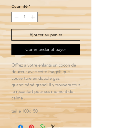
Quantité
*
Ajouter au panier
Commander et payer
Offrez a votre enfants un cocon de
douceur avec cette magnifique
couverture en double gaz
quand bébé grandi il y trouvera tout
le reconfort pour ses moment de
calme .
taille 100x150