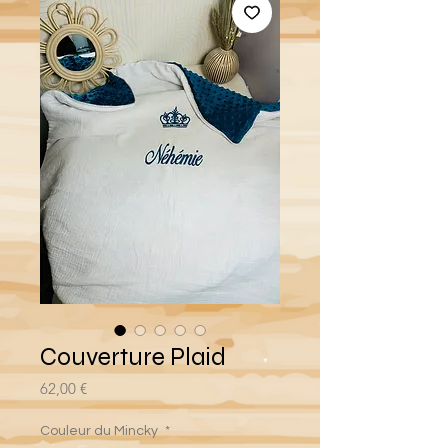
Couverture Plaid
Prix
62,00 €
Couleur du Mincky
*