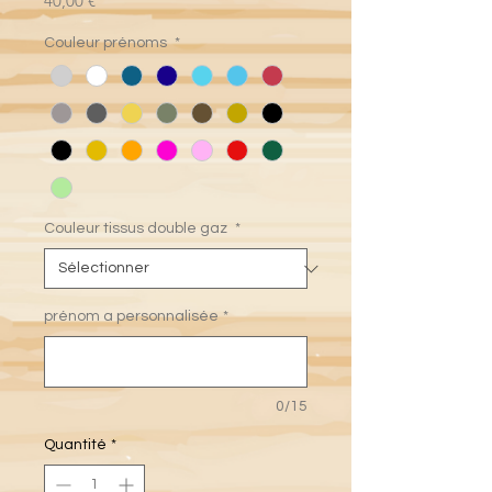
40,00 €
Couleur prénoms
*
Couleur tissus double gaz
*
prénom a personnalisée
*
0/15
Quantité
*