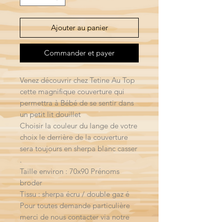
Ajouter au panier
Commander et payer
Venez découvrir chez Tetine Au Top
cette magnifique couverture qui
permettra à Bébé de se sentir dans
un petit lit douillet
Choisir la couleur du lange de votre
choix le derrière de la couverture
sera toujours en sherpa blanc casser
.
Taille environ : 70x90 Prénoms
broder
Tissu : sherpa écru / double gaz é
Pour toutes demande particulière
merci de nous contacter via notre