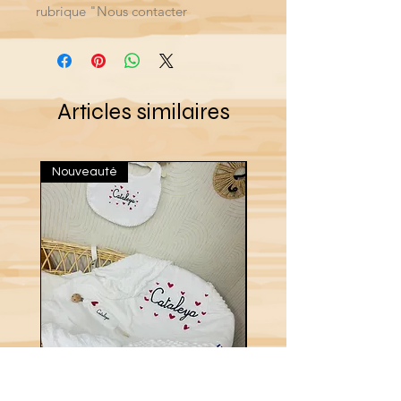
rubrique "Nous contacter
Articles similaires
Nouveauté
Nouveau
Coffret love