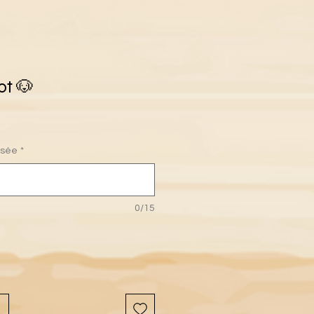
ot 🐶
isée
*
0/15