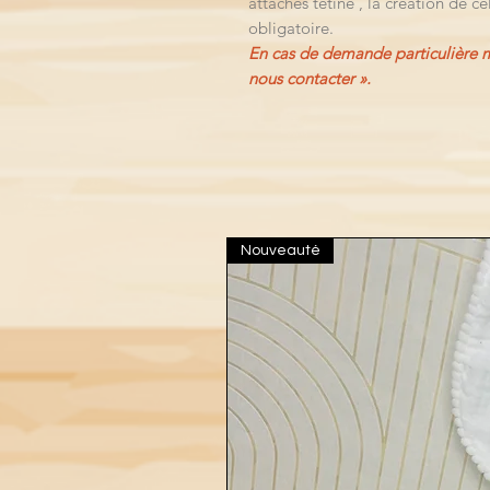
attaches tétine , la création de ce
obligatoire.
En cas de demande particulière me
nous contacter ».
Nouveauté