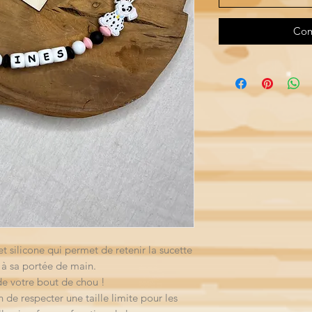
Com
et silicone qui permet de retenir la sucette
 à sa portée de main.
de votre bout de chou !
n de respecter une taille limite pour les