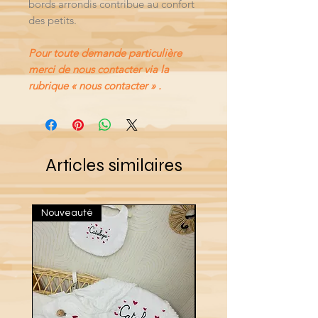
bords arrondis contribue au confort
des petits.
Pour toute demande particulière
merci de nous contacter via la
rubrique « nous contacter » .
Articles similaires
Nouveauté
Nouveau