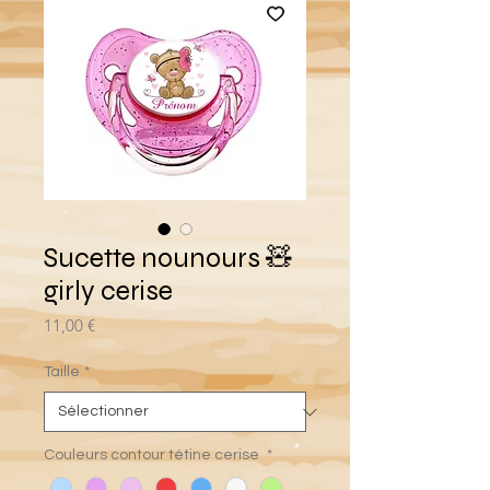
Sucette nounours 🧸
girly cerise
Prix
11,00 €
Taille
*
Couleurs contour tétine cerise
*