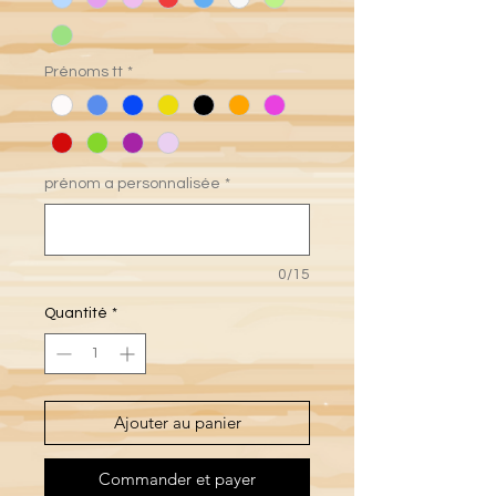
Prénoms tt
*
prénom a personnalisée
*
0/15
Quantité
*
Ajouter au panier
Commander et payer