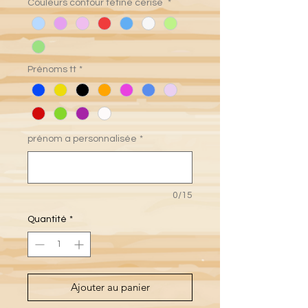
Couleurs contour tétine cerise
*
Prénoms tt
*
prénom a personnalisée
*
0/15
Quantité
*
Ajouter au panier