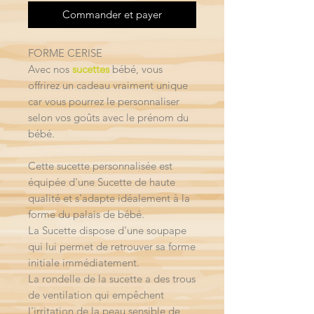
Commander et payer
FORME CERISE
Avec nos
sucettes
bébé, vous
offrirez un cadeau vraiment unique
car vous pourrez le personnaliser
selon vos goûts avec le prénom du
bébé.
Cette sucette personnalisée est
équipée d'une Sucette de haute
qualité et s'adapte idéalement à la
forme du palais de bébé.
La Sucette dispose d'une soupape
qui lui permet de retrouver sa forme
initiale immédiatement.
La rondelle de la sucette a des trous
de ventilation qui empêchent
l'irritation de la peau sensible de