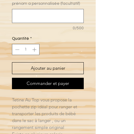
prénom a personnalisée (facultatif)
0/500
Quantité
*
Ajouter au panier
Commander et payer
Tetine Au Top vous propose la
pochette zip idéal pour ranger et
transporter les produits de bébé
dans le sac à langer , ou un
rangement simple original