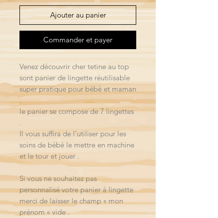
Ajouter au panier
Commander et payer
Venez découvrir cher tetine au top
sont panier de lingette réutilisable
super pratique pour bébé et maman
.
le panier se compose de 7 lingettes
.
Il vous suffira de l’utiliser pour les
soins de bébé le mettre en machine
et le tour et jouer .
Si vous ne souhaitez pas
personnalisé votre panier à lingette
merci de laisser le champ « mon
prénom « vide .