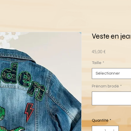
Veste en jea
Prix
45,00 €
Taille
*
Sélectionner
Prénom brodé
*
Quantité
*