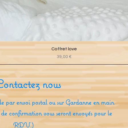
Aperçu rapide
Coffret love
Prix
39,00 €
Contactez nous
e par envoi postal ou sur Gardanne en main
 de confirmation vous seront envoyés pour le
RDV.)