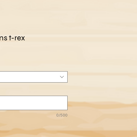
ns t-rex
0/500