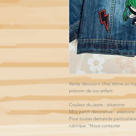
Venez découvrir chez tétine au t
prénom de vos enfant
Couleur du jeans : aléatoire
Mini patch decorative : aléatoire
Pour toutes demande particulière
rubrique "Nous contacter