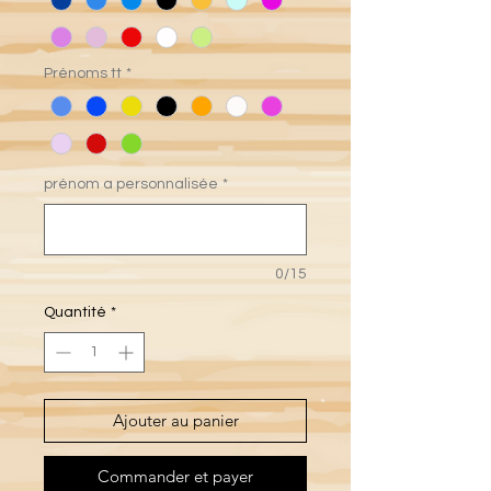
Prénoms tt
*
prénom a personnalisée
*
0/15
Quantité
*
Ajouter au panier
Commander et payer