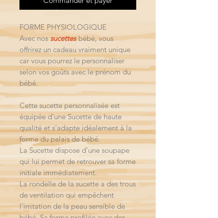
Commander et payer
FORME PHYSIOLOGIQUE
Avec nos
sucettes
bébé, vous
offrirez un cadeau vraiment unique
car vous pourrez le personnaliser
selon vos goûts avec le prénom du
bébé.
Cette sucette personnalisée est
équipée d'une Sucette de haute
qualité et s'adapte idéalement à la
forme du palais de bébé.
La Sucette dispose d'une soupape
qui lui permet de retrouver sa forme
initiale immédiatement.
La rondelle de la sucette a des trous
de ventilation qui empêchent
l'irritation de la peau sensible de
bébé. Sa forme profilée avec des