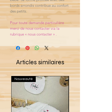
bords arrondis contribue au confort
des petits.
Pour toute demande particulière
merci de nous contacter via la
rubrique « nous contacter » .
Articles similaires
Nouveauté
Nouveau