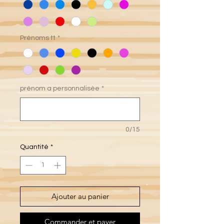
Prénoms tt
*
prénom a personnalisée
*
0/15
Quantité
*
Ajouter au panier
Commander et payer