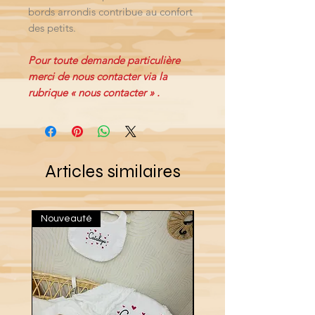
bords arrondis contribue au confort
des petits.
Pour toute demande particulière
merci de nous contacter via la
rubrique « nous contacter » .
Articles similaires
Nouveauté
Nouveau