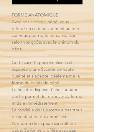
FORME ANATOMIQUE
Avec nos
sucettes
bébé, vous
offrirez un cadeau vraiment unique
car vous pourrez le personnaliser
selon vos goûts avec le prénom du
bébé.
Cette sucette personnalisée est
équipée d'une Sucette de haute
qualité et s'adapte idéalement à la
forme du palais de bébé.
La Sucette dispose d'une soupape
qui lui permet de retrouver sa forme
initiale immédiatement.
La rondelle de la sucette a des trous
de ventilation qui empêchent
l'irritation de la peau sensible de
bébé. Sa forme profilée avec des