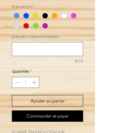
Prénoms tt
*
prénom a personnalisée
*
0/15
Quantité
*
Ajouter au panier
Commander et payer
FORME PHYSIOLOGIQUE