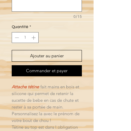
0/15
Quantité
*
Ajouter au panier
Commander et payer
Attache tétine
fait mains en bois et
silicone qui permet de retenir la
sucette de bebe en cas de chute et
rester à sa portée de main.
Personnalisez la avec le prénom de
votre bout de chou !
Tétine au top est dans l obligation