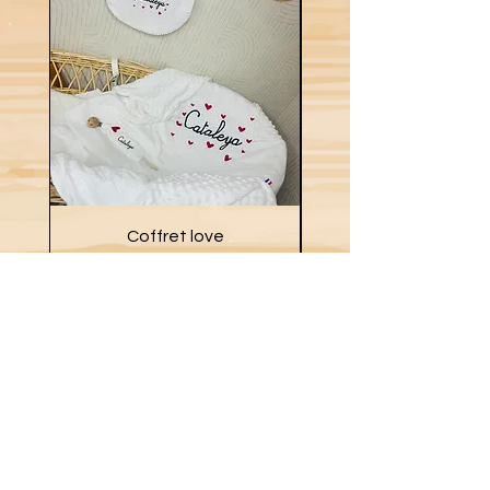
Coffret love
Prix
39,00 €