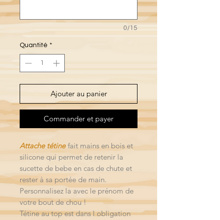
0/15
Quantité
*
Ajouter au panier
Commander et payer
Attache tétine
fait mains en bois et
silicone qui permet de retenir la
sucette de bebe en cas de chute et
rester à sa portée de main.
Personnalisez la avec le prénom de
votre bout de chou !
Tétine au top est dans l obligation