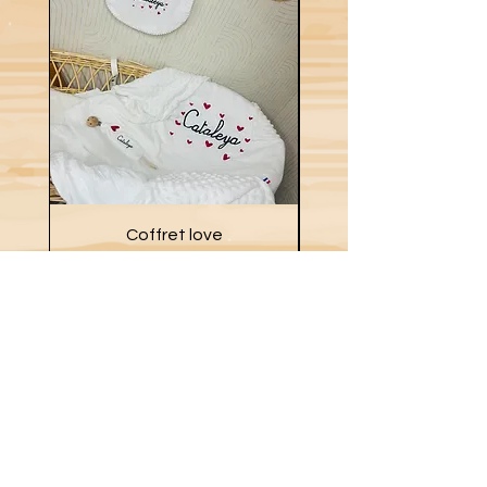
Coffret love
Prix
39,00 €