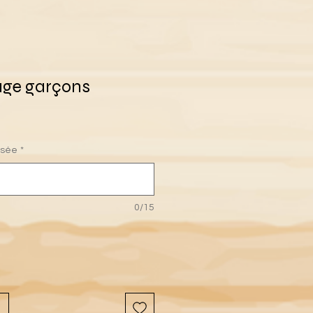
age garçons
isée
*
0/15