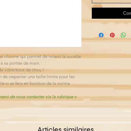
Com
et silicone qui permet de retenir la sucette
 à sa portée de main.
de votre bout de chou !
n de respecter une taille limite pour les
lle-ci se fera en fonction de la norme
rci de nous contacter via la rubrique «
Articles similaires