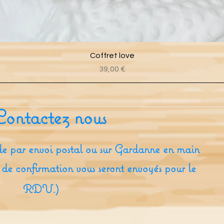
Aperçu rapide
Coffret love
Prix
39,00 €
Contactez nous
e par envoi postal ou sur Gardanne en main
 de confirmation vous seront envoyés pour le
RDV.)