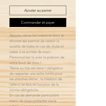
Ajouter au panier
Commander et payer
Attache tétine fait mains en bois et
silicone qui permet de retenir la
sucette de bebe en cas de chute et
rester à sa portée de main.
Personnalisez la avec le prénom de
votre bout de chou !
Tétine au top est dans l obligation
de respecter une taille limite pour
les attaches tétine , la création de
celle-ci se fera en fonction de la
norme obligatoire.
En cas de demande particulière
merci de nous contacter via la