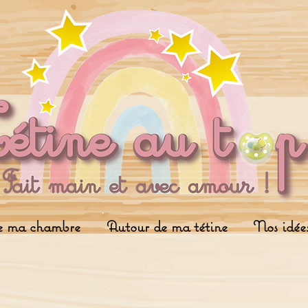
e ma chambre
Autour de ma tétine
Nos idée