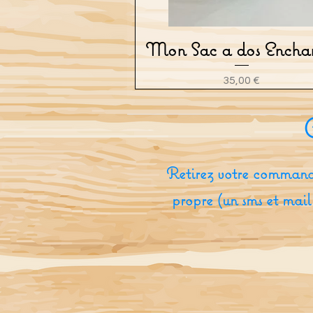
Mon Sac a dos Enchan
Aperçu rapide
Prix
35,00 €
Retirez votre command
propre (un sms et mail