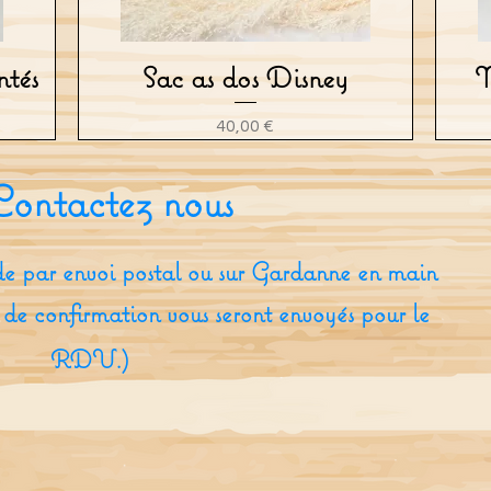
tés
Sac as dos Disney
M
Aperçu rapide
Prix
40,00 €
Contactez nous
e par envoi postal ou sur Gardanne en main
 de confirmation vous seront envoyés pour le
RDV.)