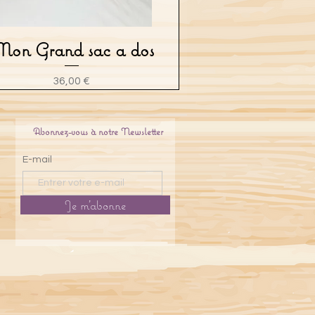
on Grand sac a dos
Aperçu rapide
Prix
36,00 €
Abonnez-vous à notre Newsletter
E-mail
Je m'abonne